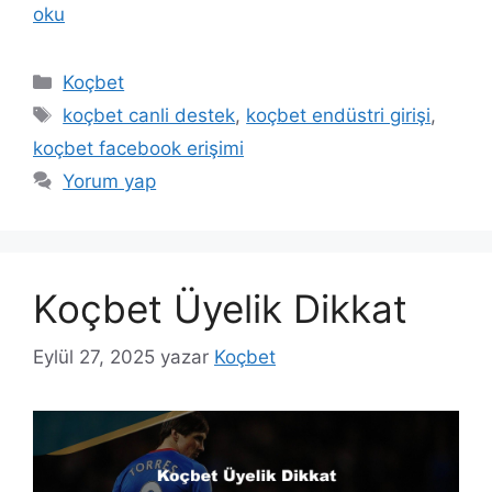
oku
Kategoriler
Koçbet
Etiketler
koçbet canli destek
,
koçbet endüstri girişi
,
koçbet facebook erişimi
Yorum yap
Koçbet Üyelik Dikkat
Eylül 27, 2025
yazar
Koçbet