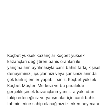
Koçbet yüksek kazançlar Koçbet yüksek
kazançları değiştiren bahis oranları ile
yarışmaların ayrılmasıyla canlı bahis farkı, kişisel
deneyiminizi, ipuçlarınızı veya şansınızı anında
çok karlı işlemler yapabilirsiniz. Koçbet yüksek
Koçbet Müşteri Merkezi ve bu paralelde
gerçekleşecek kazançların yanı sıra yakından
takip edeceğiniz ve yarışmalar için canlı bahis
tahminlerine sahip olacağınızı izlerken heyecanı