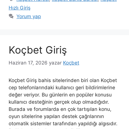
Hızlı Giriş
Yorum yap
Koçbet Giriş
Haziran 17, 2026
yazar
Koçbet
Koçbet Giriş bahis sitelerinden biri olan Koçbet
cep telefonlarındaki kullanıcı geri bildirimlerine
değer veriyor. Bu günlerin en popüler konusu
kullanıcı desteğinin gerçek olup olmadığıdır.
Burada ve forumlarda en çok tartışılan konu,
oyun sitelerine yapılan destek çağrılarının
otomatik sistemler tarafından yapıldığı algısıdır.