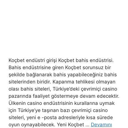
Koçbet endüstri girişi Koçbet bahis endüstrisi.
Bahis endüstrisine giren Koçbet sorunsuz bir
şekilde bağlanarak bahis yapabileceğiniz bahis
sitelerinden biridir. Kapanma tehlikesi olmayan
olası bahis siteleri, Türkiye’deki çevrimiçi casino
pazarında faaliyet göstermeye devam edecektir.
Ülkenin casino endüstrisinin kurallarına uymak
için Türkiye’ye taşınan bazı çevrimiçi casino
siteleri, yeni e -posta adresleriyle kısa sürede
oyun oynayabilecek. Yeni Koçbet …
Devamını