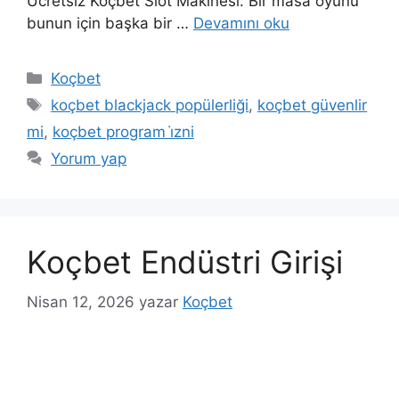
Ücretsiz Koçbet Slot Makinesi. Bir masa oyunu
bunun için başka bir …
Devamını oku
Kategoriler
Koçbet
Etiketler
koçbet blackjack popülerliği
,
koçbet güvenlir
mi
,
koçbet program i̇zni
Yorum yap
Koçbet Endüstri Girişi
Nisan 12, 2026
yazar
Koçbet