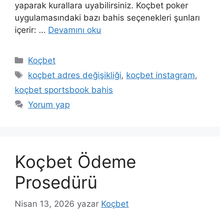
yaparak kurallara uyabilirsiniz. Koçbet poker
uygulamasındaki bazı bahis seçenekleri şunları
içerir: …
Devamını oku
Kategoriler
Koçbet
Etiketler
koçbet adres değişikliği
,
koçbet instagram
,
koçbet sportsbook bahis
Yorum yap
Koçbet Ödeme
Prosedürü
Nisan 13, 2026
yazar
Koçbet