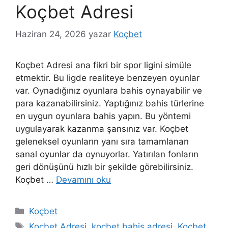
Koçbet Adresi
Haziran 24, 2026
yazar
Koçbet
Koçbet Adresi ana fikri bir spor ligini simüle
etmektir. Bu ligde realiteye benzeyen oyunlar
var. Oynadığınız oyunlara bahis oynayabilir ve
para kazanabilirsiniz. Yaptığınız bahis türlerine
en uygun oyunlara bahis yapın. Bu yöntemi
uygulayarak kazanma şansınız var. Koçbet
geleneksel oyunların yanı sıra tamamlanan
sanal oyunlar da oynuyorlar. Yatırılan fonların
geri dönüşünü hızlı bir şekilde görebilirsiniz.
Koçbet …
Devamını oku
Kategoriler
Koçbet
Etiketler
Koçbet Adresi
,
koçbet bahis adresi
,
Koçbet