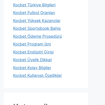
Koçbet Türkiye Bilgileri
Koçbet Futbol Oranları
Koçbet Yüksek Kazançlar
Koçbet Sportsbook Bahis
Koçbet Ödeme Prosedürü
Koçbet Program İzni
Koçbet Endüstri Girişi
Koçbet Üyelik Dikkat
Koçbet Kolay Bilgiler
Koçbet Kullanışlı Özellikler