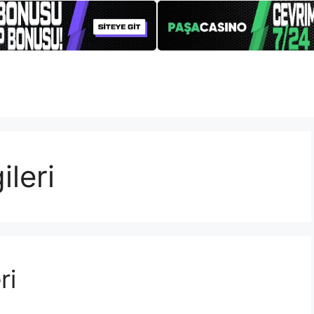
ileri
ri