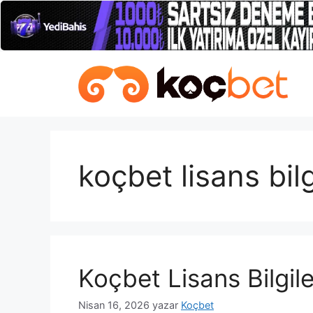
İçeriğe
atla
koçbet lisans bilg
Koçbet Lisans Bilgile
Nisan 16, 2026
yazar
Koçbet