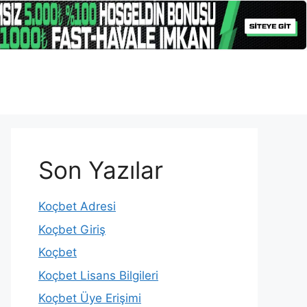
Son Yazılar
Koçbet Adresi
Koçbet Giriş
Koçbet
Koçbet Lisans Bilgileri
Koçbet Üye Erişimi