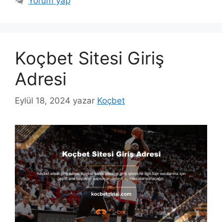
Yorum yap
Koçbet Sitesi Giriş
Adresi
Eylül 18, 2024
yazar
Koçbet