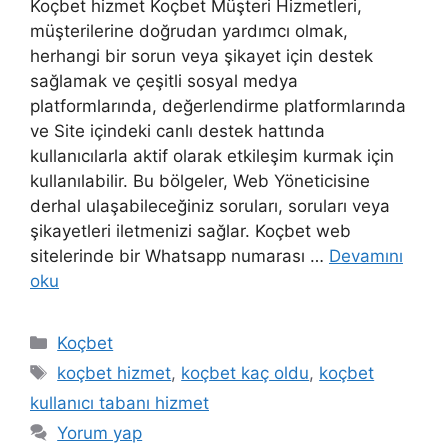
Koçbet hizmet Koçbet Müşteri Hizmetleri,
müşterilerine doğrudan yardımcı olmak,
herhangi bir sorun veya şikayet için destek
sağlamak ve çeşitli sosyal medya
platformlarında, değerlendirme platformlarında
ve Site içindeki canlı destek hattında
kullanıcılarla aktif olarak etkileşim kurmak için
kullanılabilir. Bu bölgeler, Web Yöneticisine
derhal ulaşabileceğiniz soruları, soruları veya
şikayetleri iletmenizi sağlar. Koçbet web
sitelerinde bir Whatsapp numarası …
Devamını
oku
Kategoriler
Koçbet
Etiketler
koçbet hizmet
,
koçbet kaç oldu
,
koçbet
kullanıcı tabanı hizmet
Yorum yap