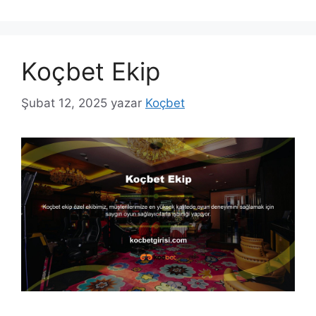
Koçbet Ekip
Şubat 12, 2025
yazar
Koçbet