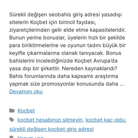
Sürekli değişen seobahis giriş adresi yasadışı
sitelerin Koçbet için birincil faydası,
ziyaretçilerinden gelir elde etme kapasiteleridir.
Bunun yerine bonuslar, üyelerin hızlı bir şekilde
para biriktirmelerine ve oyunun tadını büyük bir
keyifle çıkarmalarına olanak tanıyacak. Bonus
bahislerini incelediğinizde Koçbet Avrupa’da
yasa dışı bir şirkettir. Nereden kaynaklandı?
Bahis forumlarında daha kapsamlı araştırma
yapmak size promosyonlar konusunda daha …
Devamını oku
Kategoriler
Koçbet
Etiketler
koçbet hesabınızı silmeyin
,
koçbet kaç oldu
,
sürekli değişen koçbet giriş adresi