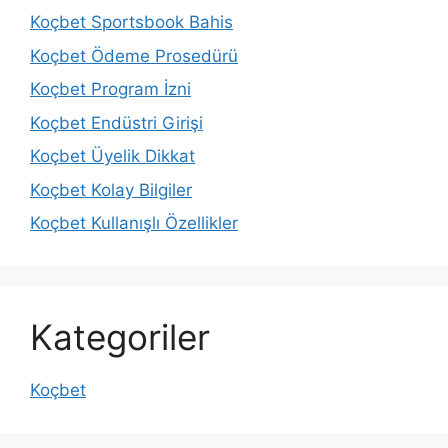
Koçbet Sportsbook Bahis
Koçbet Ödeme Prosedürü
Koçbet Program İzni
Koçbet Endüstri Girişi
Koçbet Üyelik Dikkat
Koçbet Kolay Bilgiler
Koçbet Kullanışlı Özellikler
Kategoriler
Koçbet