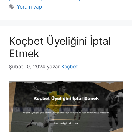
Yorum yap
Koçbet Üyeliğini İptal
Etmek
Şubat 10, 2024
yazar
Koçbet