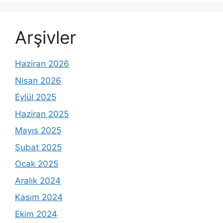
Arşivler
Haziran 2026
Nisan 2026
Eylül 2025
Haziran 2025
Mayıs 2025
Şubat 2025
Ocak 2025
Aralık 2024
Kasım 2024
Ekim 2024