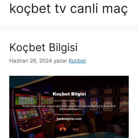
koçbet tv canli maç
Koçbet Bilgisi
Haziran 26, 2024
yazar
Koçbet