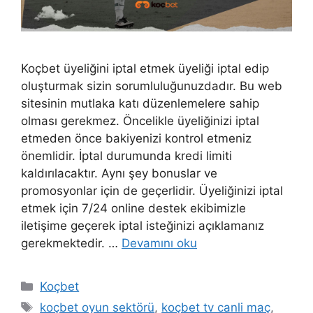
Koçbet üyeliğini iptal etmek üyeliği iptal edip
oluşturmak sizin sorumluluğunuzdadır. Bu web
sitesinin mutlaka katı düzenlemelere sahip
olması gerekmez. Öncelikle üyeliğinizi iptal
etmeden önce bakiyenizi kontrol etmeniz
önemlidir. İptal durumunda kredi limiti
kaldırılacaktır. Aynı şey bonuslar ve
promosyonlar için de geçerlidir. Üyeliğinizi iptal
etmek için 7/24 online destek ekibimizle
iletişime geçerek iptal isteğinizi açıklamanız
gerekmektedir. …
Devamını oku
Kategoriler
Koçbet
Etiketler
koçbet oyun sektörü
,
koçbet tv canli maç
,