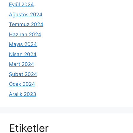
Eylül 2024
Ağustos 2024
Temmuz 2024
Haziran 2024
Mayıs 2024
Nisan 2024
Mart 2024
Şubat 2024
Ocak 2024
Aralık 2023
Etiketler