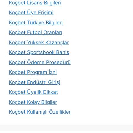
Koçbet Lisans Bilgileri
Koçbet Üye Erişimi
Koçbet Türkiye Bilgileri
Koçbet Futbol Oranları
Koçbet Yüksek Kazançlar
Koçbet Sportsbook Bahis
Koçbet Ödeme Prosedürü
Koçbet Program İzni
Koçbet Endüstri Girişi
Koçbet Üyelik Dikkat
Koçbet Kolay Bilgiler
Koçbet Kullanışlı Özellikler