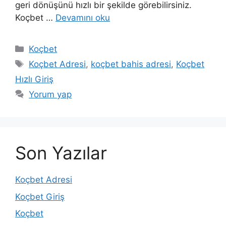
geri dönüşünü hızlı bir şekilde görebilirsiniz.
Koçbet …
Devamını oku
Kategoriler
Koçbet
Etiketler
Koçbet Adresi
,
koçbet bahis adresi
,
Koçbet
Hızlı Giriş
Yorum yap
Son Yazılar
Koçbet Adresi
Koçbet Giriş
Koçbet