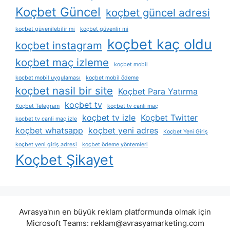
Koçbet Güncel
koçbet güncel adresi
koçbet güvenilebilir mi
koçbet güvenlir mi
koçbet kaç oldu
koçbet instagram
koçbet maç izleme
koçbet mobil
koçbet mobil uygulaması
koçbet mobil ödeme
koçbet nasil bir site
Koçbet Para Yatırma
koçbet tv
Koçbet Telegram
koçbet tv canli maç
koçbet tv izle
Koçbet Twitter
koçbet tv canli maç izle
koçbet whatsapp
koçbet yeni adres
Koçbet Yeni Giriş
koçbet yeni giriş adresi
koçbet ödeme yöntemleri
Koçbet Şikayet
Avrasya'nın en büyük reklam platformunda olmak için
Microsoft Teams:
reklam@avrasyamarketing.com