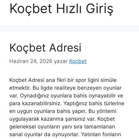
Koçbet Hızlı Giriş
Koçbet Adresi
Haziran 24, 2026
yazar
Koçbet
Koçbet Adresi ana fikri bir spor ligini simüle
etmektir. Bu ligde realiteye benzeyen oyunlar
var. Oynadığınız oyunlara bahis oynayabilir ve
para kazanabilirsiniz. Yaptığınız bahis türlerine
en uygun oyunlara bahis yapın. Bu yöntemi
uygulayarak kazanma şansınız var. Koçbet
geleneksel oyunların yanı sıra tamamlanan
sanal oyunlar da oynuyorlar. Yatırılan fonların