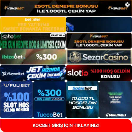
×
KOCBET GİRİŞ İÇİN TIKLAYINIZ!