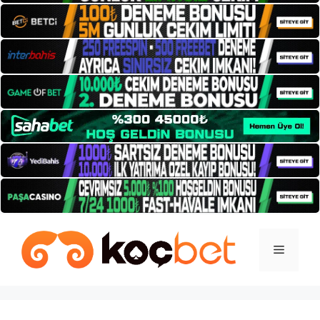
İçeriğe
atla
Menü