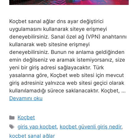
Koçbet sanal ağlar dns ayar değiştirici
uygulamasını kullanarak siteye erişmeyi
deneyebilirsiniz. Sanal özel ağ (VPN) anahtarını
kullanarak web sitesine erişmeyi
deneyebilirsiniz. Bunun ne anlama geldiğinden
emin değilseniz ve aramak istemiyorsanız, size
yeni bir giriş adresi sağlayacaktır. Türk
yasalarına göre, Koçbet web sitesi için mevcut
giriş adresiniz yalnızca web sitesi geçici olarak
kullanılamadığı sürece saklanacaktır. Koçbet, …
Devamını oku
Kategoriler
Koçbet
Etiketler
giris yap koçbet
,
koçbet güvenli giriş nedir
,
koçbet sanal ağlar