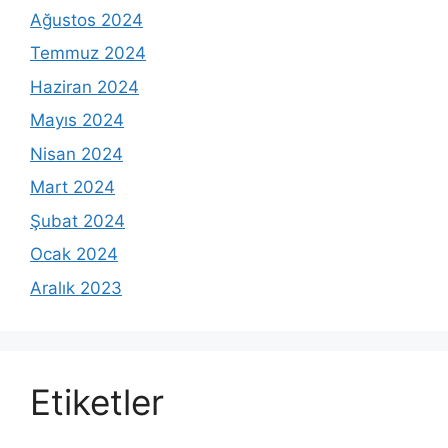
Ağustos 2024
Temmuz 2024
Haziran 2024
Mayıs 2024
Nisan 2024
Mart 2024
Şubat 2024
Ocak 2024
Aralık 2023
Etiketler