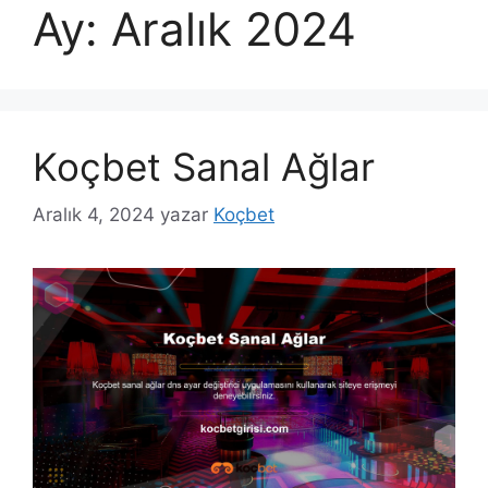
Ay:
Aralık 2024
Koçbet Sanal Ağlar
Aralık 4, 2024
yazar
Koçbet