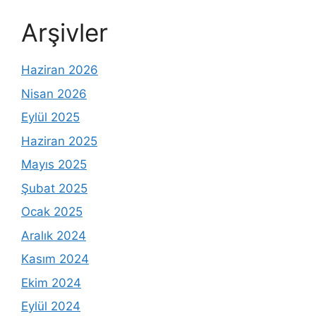
Arşivler
Haziran 2026
Nisan 2026
Eylül 2025
Haziran 2025
Mayıs 2025
Şubat 2025
Ocak 2025
Aralık 2024
Kasım 2024
Ekim 2024
Eylül 2024