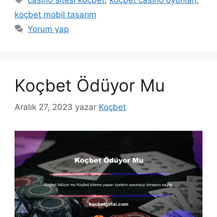
casino sitesi koçbet
,
koçbet casino oyunları
,
koçbet mobil tasarım
Yorum yap
Koçbet Ödüyor Mu
Aralık 27, 2023
yazar
Koçbet