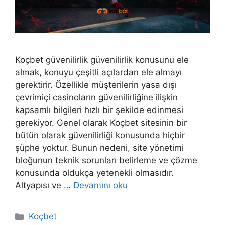
Koçbet güvenilirlik güvenilirlik konusunu ele
almak, konuyu çeşitli açılardan ele almayı
gerektirir. Özellikle müşterilerin yasa dışı
çevrimiçi casinoların güvenilirliğine ilişkin
kapsamlı bilgileri hızlı bir şekilde edinmesi
gerekiyor. Genel olarak Koçbet sitesinin bir
bütün olarak güvenilirliği konusunda hiçbir
şüphe yoktur. Bunun nedeni, site yönetimi
bloğunun teknik sorunları belirleme ve çözme
konusunda oldukça yetenekli olmasıdır.
Altyapısı ve …
Devamını oku
Kategoriler
Koçbet