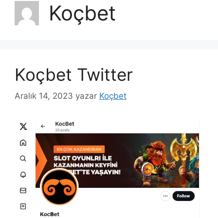
Koçbet
Koçbet Twitter
Aralık 14, 2023
yazar
Koçbet