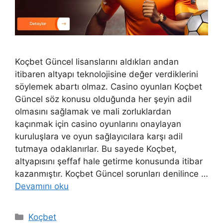
Koçbet Güncel lisanslarını aldıkları andan
itibaren altyapı teknolojisine değer verdiklerini
söylemek abartı olmaz. Casino oyunları Koçbet
Güncel söz konusu olduğunda her şeyin adil
olmasını sağlamak ve mali zorluklardan
kaçınmak için casino oyunlarını onaylayan
kuruluşlara ve oyun sağlayıcılara karşı adil
tutmaya odaklanırlar. Bu sayede Koçbet,
altyapısını şeffaf hale getirme konusunda itibar
kazanmıştır. Koçbet Güncel sorunları denilince …
Devamını oku
Kategoriler
Koçbet