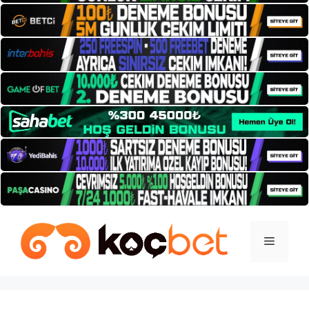
İçeriğe
atla
Menü