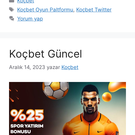
Koçbet
Etiketler
Koçbet Oyun Paltformu
,
Koçbet Twitter
Yorum yap
Koçbet Güncel
Aralık 14, 2023
yazar
Koçbet