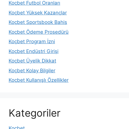
Koçbet Futbol Oranları
Koçbet Yüksek Kazançlar
Koçbet Sportsbook Bahis
Koçbet Ödeme Prosedürü
Koçbet Program İzni
Koçbet Endüstri Girişi
Koçbet Üyelik Dikkat
Koçbet Kolay Bilgiler
Koçbet Kullanışlı Özellikler
Kategoriler
Koçbet