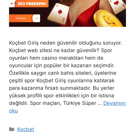
Koçbet Giriş neden güvenilir olduğunu soruyor.
Koçbet web sitesi ne kadar güvenilir? Spor
oyunları hem casino meraklıları hem de
oyuncular için popüler bir kazanan seçimdir.
Özellikle saygın canlı bahis siteleri, üyelerine
çeşitli spor Koçbet Giriş oyunlarına katılarak
para kazanma fırsatı sunmaktadır. Bu yerler
yüksek profilli spor etkinlikleri için bir istisna
değildir. Spor maçları, Türkiye Süper …
Devamını
oku
Kategoriler
Koçbet