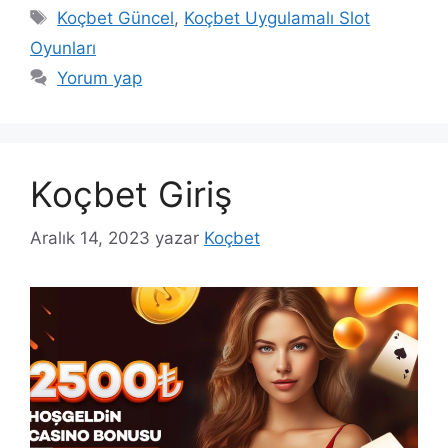
Etiketler
Koçbet Güncel
,
Koçbet Uygulamalı Slot
Oyunları
Yorum yap
Koçbet Giriş
Aralık 14, 2023
yazar
Koçbet