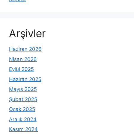
Arşivler
Haziran 2026
Nisan 2026
Eylül 2025
Haziran 2025
Mayıs 2025
Şubat 2025
Ocak 2025
Aralık 2024
Kasım 2024