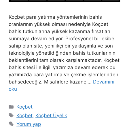
Koçbet para yatırma yöntemlerinin bahis
oranlarının yüksek olması nedeniyle Koçbet
bahis tutkunlarına yüksek kazanma fırsatları
sunmaya devam ediyor. Profesyonel bir ekibe
sahip olan site, yenilikçi bir yaklaşımla ve son
teknolojiyle yönetildiğinden bahis tutkunlarının
beklentilerini tam olarak karşılamaktadır. Koçbet
bahis sitesi ile ilgili yazımıza devam ederek bu
yazımızda para yatırma ve çekme işlemlerinden
bahsedeceğiz. Misafirlere kazanç …
Devamını
oku
Kategoriler
Koçbet
Etiketler
Koçbet
,
Koçbet Üyelik
Yorum yap