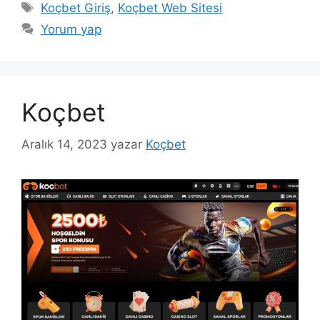
Etiketler
Koçbet Giriş
,
Koçbet Web Sitesi
Yorum yap
Koçbet
Aralık 14, 2023
yazar
Koçbet