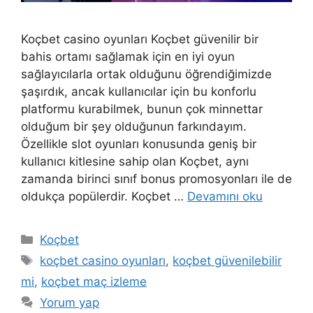
Koçbet casino oyunları Koçbet güvenilir bir
bahis ortamı sağlamak için en iyi oyun
sağlayıcılarla ortak olduğunu öğrendiğimizde
şaşırdık, ancak kullanıcılar için bu konforlu
platformu kurabilmek, bunun çok minnettar
olduğum bir şey olduğunun farkındayım.
Özellikle slot oyunları konusunda geniş bir
kullanıcı kitlesine sahip olan Koçbet, aynı
zamanda birinci sınıf bonus promosyonları ile de
oldukça popülerdir. Koçbet …
Devamını oku
Kategoriler
Koçbet
Etiketler
koçbet casino oyunları
,
koçbet güvenilebilir
mi
,
koçbet maç izleme
Yorum yap