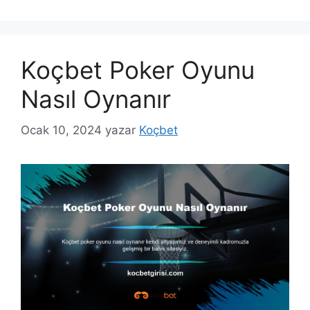
Koçbet Poker Oyunu
Nasıl Oynanır
Ocak 10, 2024
yazar
Koçbet