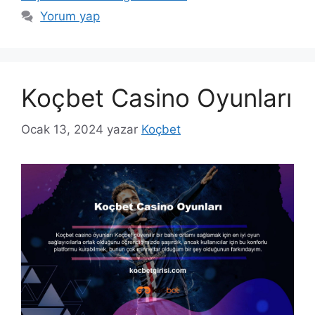
Yorum yap
Koçbet Casino Oyunları
Ocak 13, 2024
yazar
Koçbet