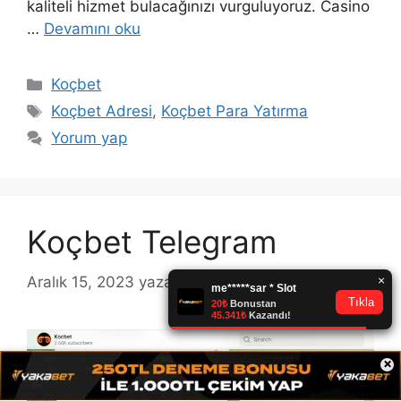
kaliteli hizmet bulacağınızı vurguluyoruz. Casino
…
Devamını oku
Kategoriler
Koçbet
Etiketler
Koçbet Adresi
,
Koçbet Para Yatırma
Yorum yap
Koçbet Telegram
Aralık 15, 2023
yazar
Koçbet
×