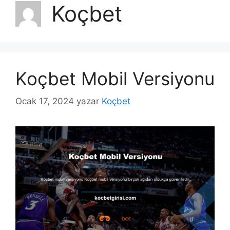
Koçbet
Koçbet Mobil Versiyonu
Ocak 17, 2024
yazar
Koçbet