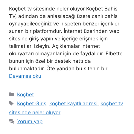
Koçbet tv sitesinde neler oluyor Koçbet Bahis
TV, adından da anlaşılacağı üzere canlı bahis
oynayabileceğiniz ve nispeten benzer içerikler
sunan bir platformdur. İnternet üzerinden web
sitesine giriş yapın ve içeriğe erişmek için
talimatları izleyin. Açıklamalar internet
okuryazarı olmayanlar için de faydalıdır. Elbette
bunun için özel bir destek hattı da
bulunmaktadır. Öte yandan bu sitenin bir …
Devamını oku
Kategoriler
Koçbet
Etiketler
Koçbet Giriş
,
koçbet kayıtlı adresi
,
koçbet tv
sitesinde neler oluyor
Yorum yap