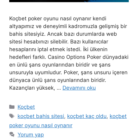
Koçbet poker oyunu nasıl oynanır kendi
altyapımız ve deneyimli kadromuzla gelişmiş bir
bahis sitesiyiz. Ancak bazı durumlarda web
sitesi hesabınızı silebilir. Bazı kullanıcılar
hesaplarını iptal etmek istedi. İki ülkenin
hedefleri farklı. Casino Options Poker dünyadaki
en ünlü şans oyunlarından biridir ve şans
unsuruyla uyumludur. Poker, şans unsuru içeren
dünyaca ünlü şans oyunlarından biridir.
Kazançları yüksek, …
Devamını oku
Kategoriler
Koçbet
Etiketler
koçbet bahis sitesi
,
koçbet kaç oldu
,
koçbet
poker oyunu nasıl oynanır
Yorum yap