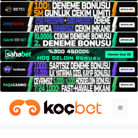
İçeriğe
atla
Menü