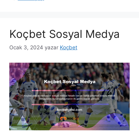
Koçbet Sosyal Medya
Ocak 3, 2024
yazar
Koçbet