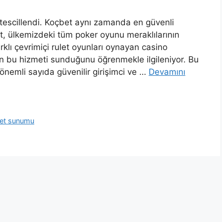
tescillendi. Koçbet aynı zamanda en güvenli
bet, ülkemizdeki tüm poker oyunu meraklılarının
Farklı çevrimiçi rulet oyunları oynayan casino
nin bu hizmeti sunduğunu öğrenmekle ilgileniyor. Bu
önemli sayıda güvenilir girişimci ve …
Devamını
et sunumu