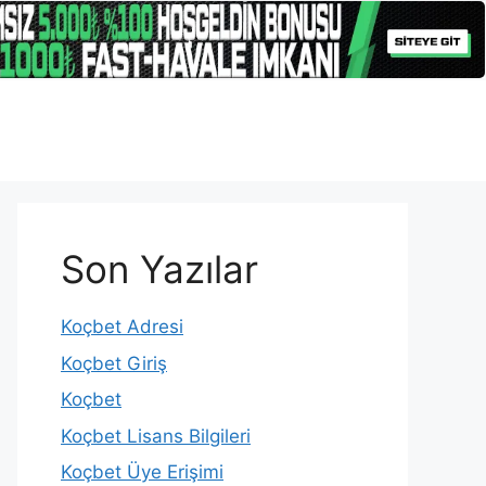
Son Yazılar
Koçbet Adresi
Koçbet Giriş
Koçbet
Koçbet Lisans Bilgileri
Koçbet Üye Erişimi