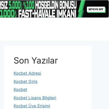
Son Yazılar
Koçbet Adresi
Koçbet Giriş
Koçbet
Koçbet Lisans Bilgileri
Koçbet Üye Erişimi