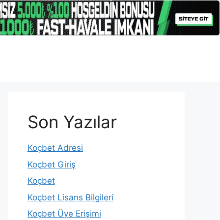
Son Yazılar
Koçbet Adresi
Koçbet Giriş
Koçbet
Koçbet Lisans Bilgileri
Koçbet Üye Erişimi