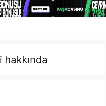
i hakkında