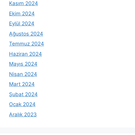
Kasım 2024
Ekim 2024
Eylül 2024
Ağustos 2024
Temmuz 2024
Haziran 2024
Mayıs 2024
Nisan 2024
Mart 2024
Şubat 2024
Ocak 2024
Aralık 2023