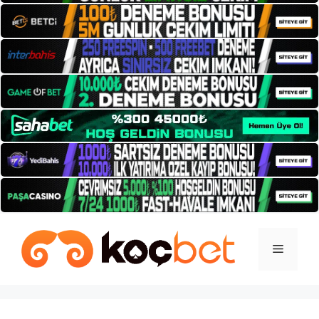
İçeriğe
atla
Menü