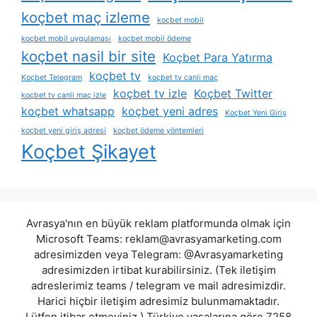
koçbet maç izleme
koçbet mobil
koçbet mobil uygulaması
koçbet mobil ödeme
koçbet nasil bir site
Koçbet Para Yatırma
koçbet tv
Koçbet Telegram
koçbet tv canli maç
koçbet tv izle
Koçbet Twitter
koçbet tv canli maç izle
koçbet whatsapp
koçbet yeni adres
Koçbet Yeni Giriş
koçbet yeni giriş adresi
koçbet ödeme yöntemleri
Koçbet Şikayet
Avrasya'nın en büyük reklam platformunda olmak için
Microsoft Teams:
reklam@avrasyamarketing.com
adresimizden veya Telegram: @Avrasyamarketing
adresimizden irtibat kurabilirsiniz. (Tek iletişim
adreslerimiz teams / telegram ve mail adresimizdir.
Harici hiçbir iletişim adresimiz bulunmamaktadır.
Lütfen itibar etmeyiniz.) Türkiye yasalarına göre 7258