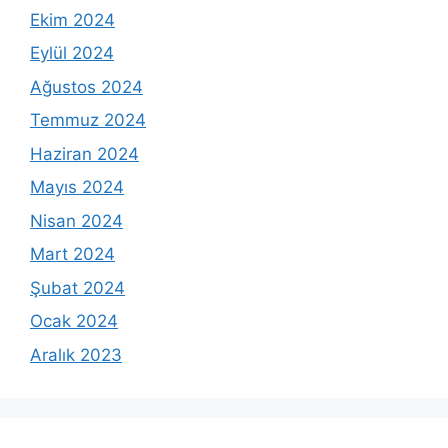
Ekim 2024
Eylül 2024
Ağustos 2024
Temmuz 2024
Haziran 2024
Mayıs 2024
Nisan 2024
Mart 2024
Şubat 2024
Ocak 2024
Aralık 2023