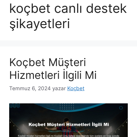
koçbet canlı destek
şikayetleri
Koçbet Müşteri
Hizmetleri İlgili Mi
Temmuz 6, 2024
yazar
Koçbet