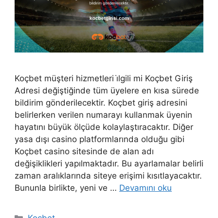
Koçbet müşteri hizmetleri i̇lgili mi Koçbet Giriş
Adresi değiştiğinde tüm üyelere en kısa sürede
bildirim gönderilecektir. Koçbet giriş adresini
belirlerken verilen numarayı kullanmak üyenin
hayatını büyük ölçüde kolaylaştıracaktır. Diğer
yasa dışı casino platformlarında olduğu gibi
Koçbet casino sitesinde de alan adı
değişiklikleri yapılmaktadır. Bu ayarlamalar belirli
zaman aralıklarında siteye erişimi kısıtlayacaktır.
Bununla birlikte, yeni ve …
Devamını oku
Kategoriler