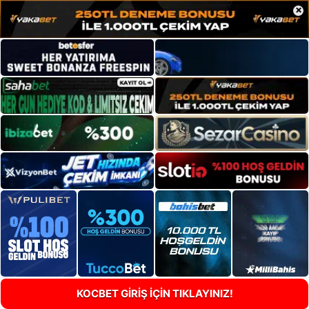
×
KOCBET GİRİŞ İÇİN TIKLAYINIZ!