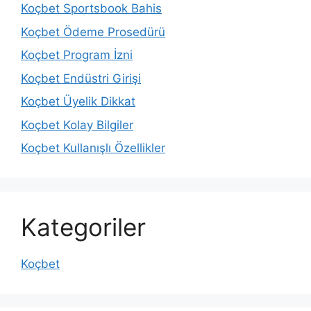
Koçbet Sportsbook Bahis
Koçbet Ödeme Prosedürü
Koçbet Program İzni
Koçbet Endüstri Girişi
Koçbet Üyelik Dikkat
Koçbet Kolay Bilgiler
Koçbet Kullanışlı Özellikler
Kategoriler
Koçbet