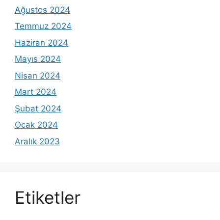
Ağustos 2024
Temmuz 2024
Haziran 2024
Mayıs 2024
Nisan 2024
Mart 2024
Şubat 2024
Ocak 2024
Aralık 2023
Etiketler