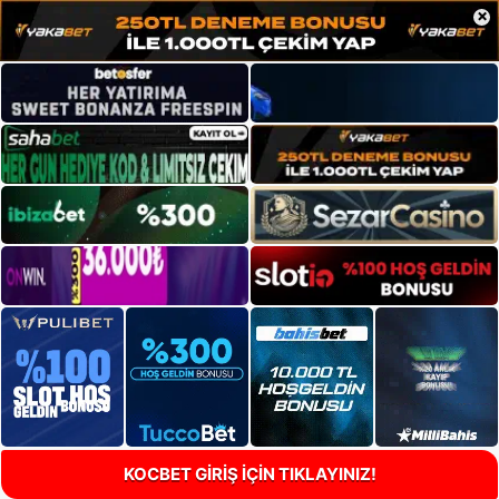
×
KOCBET GİRİŞ İÇİN TIKLAYINIZ!