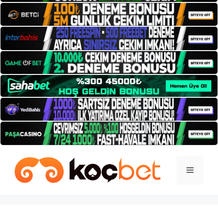
İçeriğe
atla
Menü