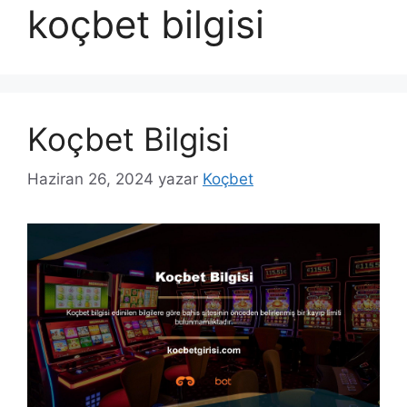
koçbet bilgisi
Koçbet Bilgisi
Haziran 26, 2024
yazar
Koçbet