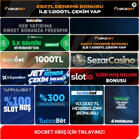
×
KOCBET GİRİŞ İÇİN TIKLAYINIZ!