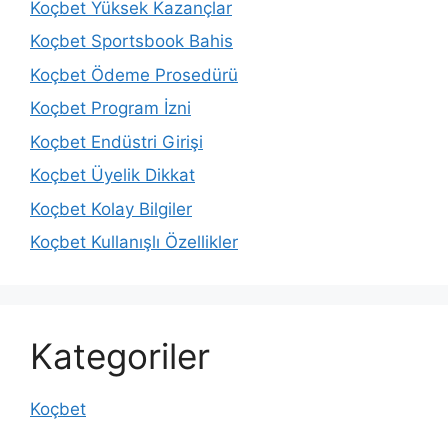
Koçbet Yüksek Kazançlar
Koçbet Sportsbook Bahis
Koçbet Ödeme Prosedürü
Koçbet Program İzni
Koçbet Endüstri Girişi
Koçbet Üyelik Dikkat
Koçbet Kolay Bilgiler
Koçbet Kullanışlı Özellikler
Kategoriler
Koçbet