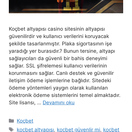
Koçbet altyapısı casino sitesinin altyapısı
güvenilirdir ve kullanıcı verilerini koruyacak
şekilde tasarlanmıştır. Plaka sigortasının işe
yaradığı yer burasıdır.? Bunun tersine, altyapı
sağlayıcıları da güvenli bir bahis deneyimi
sağlar. SSL şifrelemesi kullanıcı verilerinin
korunmasını sağlar. Canlı destek ve güvenilir
iletişim ödeme işlemlerine bağlıdır. Sitedeki
ödeme yöntemleri yaygın olarak kullanılan
elektronik ödeme sistemlerini temel almaktadır.
Site lisansı, …
Devamını oku
Kategoriler
Koçbet
Etiketler
koçbet altyapısı
,
koçbet güvenlir mi
,
koçbet