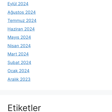
Eylül 2024
Ağustos 2024
Temmuz 2024
Haziran 2024
Mayıs 2024
Nisan 2024
Mart 2024
Şubat 2024
Ocak 2024
Aralık 2023
Etiketler