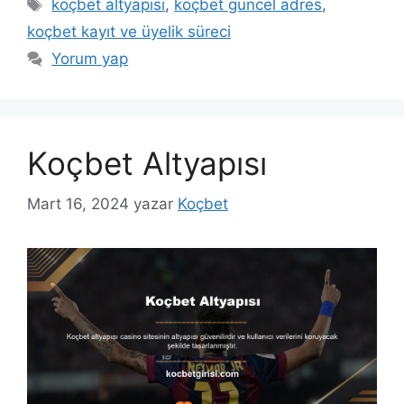
Etiketler
koçbet altyapısı
,
koçbet güncel adres
,
koçbet kayıt ve üyelik süreci
Yorum yap
Koçbet Altyapısı
Mart 16, 2024
yazar
Koçbet