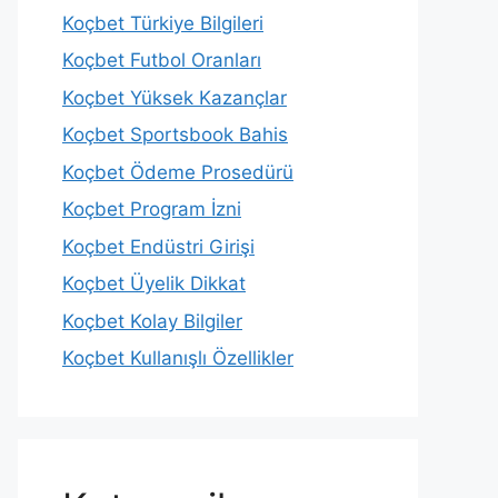
Koçbet Türkiye Bilgileri
Koçbet Futbol Oranları
Koçbet Yüksek Kazançlar
Koçbet Sportsbook Bahis
Koçbet Ödeme Prosedürü
Koçbet Program İzni
Koçbet Endüstri Girişi
Koçbet Üyelik Dikkat
Koçbet Kolay Bilgiler
Koçbet Kullanışlı Özellikler