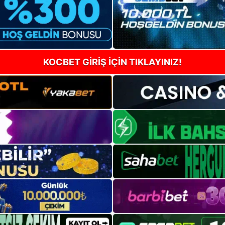
KOCBET GİRİŞ İÇİN TIKLAYINIZ!