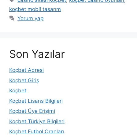
casino sitesi koçbet
,
koçbet casino oyunları
,
koçbet mobil tasarım
Yorum yap
Son Yazılar
Koçbet Adresi
Koçbet Giriş
Koçbet
Koçbet Lisans Bilgileri
Koçbet Üye Erişimi
Koçbet Türkiye Bilgileri
Koçbet Futbol Oranları