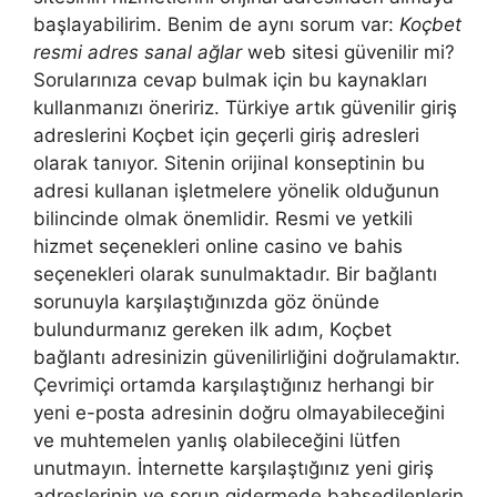
başlayabilirim. Benim de aynı sorum var:
Koçbet
resmi adres sanal ağlar
web sitesi güvenilir mi?
Sorularınıza cevap bulmak için bu kaynakları
kullanmanızı öneririz. Türkiye artık güvenilir giriş
adreslerini Koçbet için geçerli giriş adresleri
olarak tanıyor. Sitenin orijinal konseptinin bu
adresi kullanan işletmelere yönelik olduğunun
bilincinde olmak önemlidir. Resmi ve yetkili
hizmet seçenekleri online casino ve bahis
seçenekleri olarak sunulmaktadır. Bir bağlantı
sorunuyla karşılaştığınızda göz önünde
bulundurmanız gereken ilk adım, Koçbet
bağlantı adresinizin güvenilirliğini doğrulamaktır.
Çevrimiçi ortamda karşılaştığınız herhangi bir
yeni e-posta adresinin doğru olmayabileceğini
ve muhtemelen yanlış olabileceğini lütfen
unutmayın. İnternette karşılaştığınız yeni giriş
adreslerinin ve sorun gidermede bahsedilenlerin