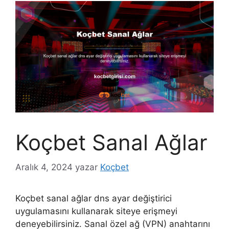
Koçbet Sanal Ağlar
Aralık 4, 2024
yazar
Koçbet
Koçbet sanal ağlar dns ayar değiştirici
uygulamasını kullanarak siteye erişmeyi
deneyebilirsiniz. Sanal özel ağ (VPN) anahtarını