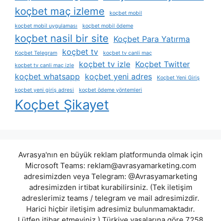
koçbet maç izleme
koçbet mobil
koçbet mobil uygulaması
koçbet mobil ödeme
koçbet nasil bir site
Koçbet Para Yatırma
koçbet tv
Koçbet Telegram
koçbet tv canli maç
koçbet tv izle
Koçbet Twitter
koçbet tv canli maç izle
koçbet whatsapp
koçbet yeni adres
Koçbet Yeni Giriş
koçbet yeni giriş adresi
koçbet ödeme yöntemleri
Koçbet Şikayet
Avrasya'nın en büyük reklam platformunda olmak için
Microsoft Teams:
reklam@avrasyamarketing.com
adresimizden veya Telegram: @Avrasyamarketing
adresimizden irtibat kurabilirsiniz. (Tek iletişim
adreslerimiz teams / telegram ve mail adresimizdir.
Harici hiçbir iletişim adresimiz bulunmamaktadır.
Lütfen itibar etmeyiniz.) Türkiye yasalarına göre 7258