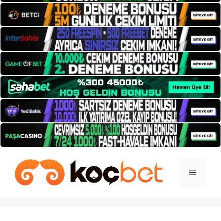
İçeriğe
atla
Menü