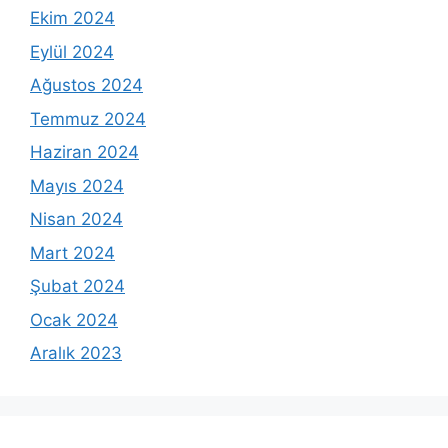
Ekim 2024
Eylül 2024
Ağustos 2024
Temmuz 2024
Haziran 2024
Mayıs 2024
Nisan 2024
Mart 2024
Şubat 2024
Ocak 2024
Aralık 2023