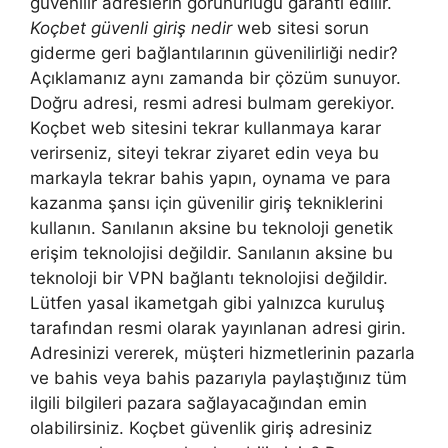
güvenilir adreslerin görünürlüğü garanti edilir.
Koçbet güvenli giriş nedir
web sitesi sorun
giderme geri bağlantılarının güvenilirliği nedir?
Açıklamanız aynı zamanda bir çözüm sunuyor.
Doğru adresi, resmi adresi bulmam gerekiyor.
Koçbet web sitesini tekrar kullanmaya karar
verirseniz, siteyi tekrar ziyaret edin veya bu
markayla tekrar bahis yapın, oynama ve para
kazanma şansı için güvenilir giriş tekniklerini
kullanın. Sanılanın aksine bu teknoloji genetik
erişim teknolojisi değildir. Sanılanın aksine bu
teknoloji bir VPN bağlantı teknolojisi değildir.
Lütfen yasal ikametgah gibi yalnızca kuruluş
tarafından resmi olarak yayınlanan adresi girin.
Adresinizi vererek, müşteri hizmetlerinin pazarla
ve bahis veya bahis pazarıyla paylaştığınız tüm
ilgili bilgileri pazara sağlayacağından emin
olabilirsiniz. Koçbet güvenlik giriş adresiniz