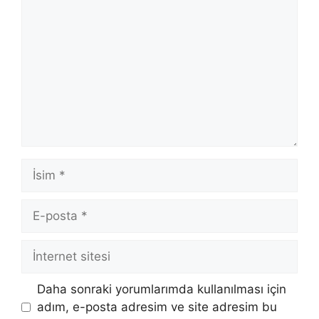
İsim
E-
posta
İnternet
sitesi
Daha sonraki yorumlarımda kullanılması için
adım, e-posta adresim ve site adresim bu