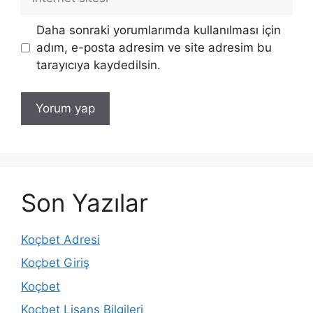
sitesi
Daha sonraki yorumlarımda kullanılması için
adım, e-posta adresim ve site adresim bu
tarayıcıya kaydedilsin.
Son Yazılar
Koçbet Adresi
Koçbet Giriş
Koçbet
Koçbet Lisans Bilgileri