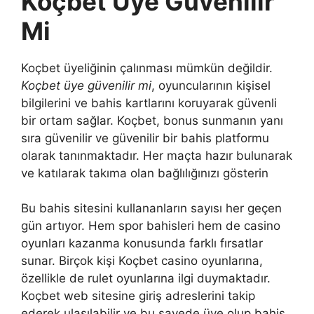
Koçbet Üye Güvenilir
Mi
Koçbet üyeliğinin çalınması mümkün değildir.
Koçbet üye güvenilir mi
, oyuncularının kişisel
bilgilerini ve bahis kartlarını koruyarak güvenli
bir ortam sağlar. Koçbet, bonus sunmanın yanı
sıra güvenilir ve güvenilir bir bahis platformu
olarak tanınmaktadır. Her maçta hazır bulunarak
ve katılarak takıma olan bağlılığınızı gösterin
Bu bahis sitesini kullananların sayısı her geçen
gün artıyor. Hem spor bahisleri hem de casino
oyunları kazanma konusunda farklı fırsatlar
sunar. Birçok kişi Koçbet casino oyunlarına,
özellikle de rulet oyunlarına ilgi duymaktadır.
Koçbet web sitesine giriş adreslerini takip
ederek ulaşılabilir ve bu sayede üye olup bahis