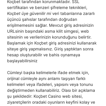
Koçbet tarafından korunmaktadır. SSL
sertifikaları ve benzeri şifreleme teknikleri,
Koçbet üye güvenilir mi
veri tabanlarına zararlı
üçüncü şahıslar tarafından doğrudan
erişilmemesini sağlar. Mevcut giriş adresinizin
URLsinin başındaki asma kilit simgesi, web
sitesinin ve verilerinizin korunduğunu belirtir.
Başlamak için Koçbet giriş adresinizi kullanarak
siteye giriş yapmalısınız. Giriş yaptıktan sonra
hesap oluşturabilir ve bahis oynamaya
başlayabilirsiniz
Cümleyi başka kelimelerle ifade etmek için,
orijinal cümleyle aynı anlamı taşıyan farklı
kelimeleri veya ifadeleri, yapısını veya tonunu
değiştirmeden kullanabiliriz. Olası bir açıklama
şu şekildedir: Koçbet Casino web sitesi,
ziyaretçilerin oradaki oyunların keyfini kolay ve