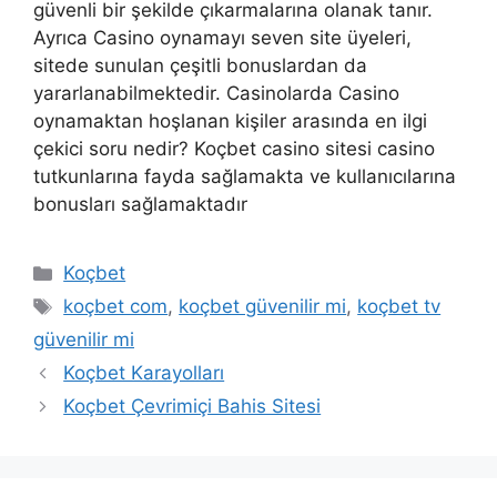
güvenli bir şekilde çıkarmalarına olanak tanır.
Ayrıca Casino oynamayı seven site üyeleri,
sitede sunulan çeşitli bonuslardan da
yararlanabilmektedir. Casinolarda Casino
oynamaktan hoşlanan kişiler arasında en ilgi
çekici soru nedir? Koçbet casino sitesi casino
tutkunlarına fayda sağlamakta ve kullanıcılarına
bonusları sağlamaktadır
Kategoriler
Koçbet
Etiketler
koçbet com
,
koçbet güvenilir mi
,
koçbet tv
güvenilir mi
Koçbet Karayolları
Koçbet Çevrimiçi Bahis Sitesi