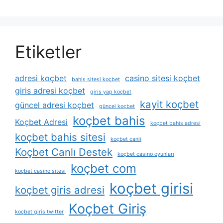
Etiketler
adresi koçbet
casino sitesi koçbet
bahis sitesi koçbet
giris adresi koçbet
giris yap koçbet
kayit koçbet
güncel adresi koçbet
güncel koçbet
koçbet bahis
Koçbet Adresi
koçbet bahis adresi
koçbet bahis sitesi
koçbet canli
Koçbet Canlı Destek
koçbet casino oyunları
koçbet com
koçbet casino sitesi
koçbet girisi
koçbet giris adresi
Koçbet Giriş
koçbet giris twitter