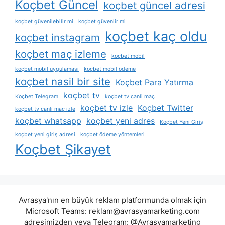
Koçbet Güncel
koçbet güncel adresi
koçbet güvenilebilir mi
koçbet güvenlir mi
koçbet kaç oldu
koçbet instagram
koçbet maç izleme
koçbet mobil
koçbet mobil uygulaması
koçbet mobil ödeme
koçbet nasil bir site
Koçbet Para Yatırma
koçbet tv
Koçbet Telegram
koçbet tv canli maç
koçbet tv izle
Koçbet Twitter
koçbet tv canli maç izle
koçbet whatsapp
koçbet yeni adres
Koçbet Yeni Giriş
koçbet yeni giriş adresi
koçbet ödeme yöntemleri
Koçbet Şikayet
Avrasya'nın en büyük reklam platformunda olmak için
Microsoft Teams:
reklam@avrasyamarketing.com
adresimizden veya Telegram: @Avrasyamarketing