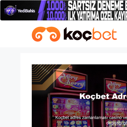
İçeriğe
atla