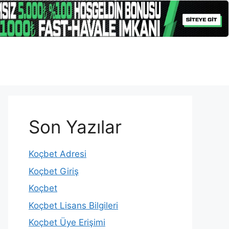
Son Yazılar
Koçbet Adresi
Koçbet Giriş
Koçbet
Koçbet Lisans Bilgileri
Koçbet Üye Erişimi