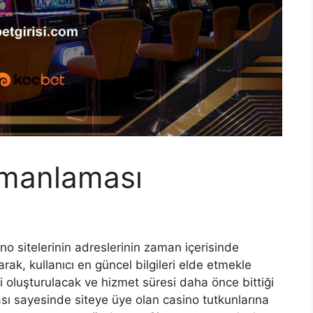
amanlaması
 sitelerinin adreslerinin zaman içerisinde
rak, kullanıcı en güncel bilgileri elde etmekle
si oluşturulacak ve hizmet süresi daha önce bittiği
ı sayesinde siteye üye olan casino tutkunlarına