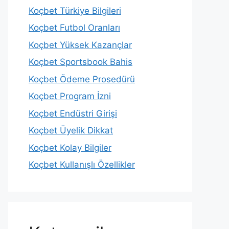
Koçbet Türkiye Bilgileri
Koçbet Futbol Oranları
Koçbet Yüksek Kazançlar
Koçbet Sportsbook Bahis
Koçbet Ödeme Prosedürü
Koçbet Program İzni
Koçbet Endüstri Girişi
Koçbet Üyelik Dikkat
Koçbet Kolay Bilgiler
Koçbet Kullanışlı Özellikler