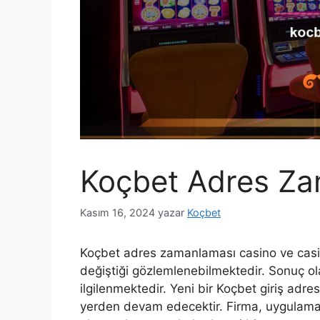
Koçbet Adres Z
Kasım 16, 2024
yazar
Koçbet
Koçbet adres zamanlaması casino ve casino
değiştiği gözlemlenebilmektedir. Sonuç ola
ilgilenmektedir. Yeni bir Koçbet giriş adre
yerden devam edecektir. Firma, uygulamas