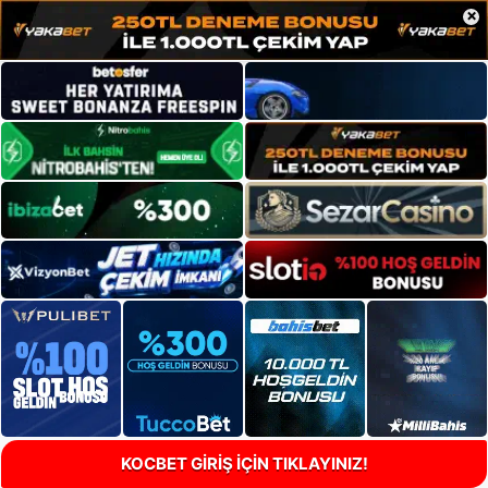
×
KOCBET GİRİŞ İÇİN TIKLAYINIZ!