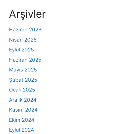
Arşivler
Haziran 2026
Nisan 2026
Eylül 2025
Haziran 2025
Mayıs 2025
Şubat 2025
Ocak 2025
Aralık 2024
Kasım 2024
Ekim 2024
Eylül 2024