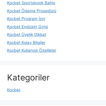
Koçbet Sportsbook Bahis
Koçbet Ödeme Prosedürü
Koçbet Program İzni
Koçbet Endüstri Girişi
Koçbet Üyelik Dikkat
Koçbet Kolay Bilgiler
Koçbet Kullanışlı Özellikler
Kategoriler
Koçbet