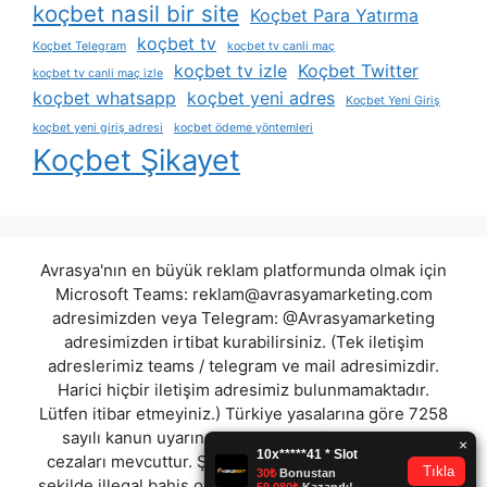
koçbet nasil bir site
Koçbet Para Yatırma
koçbet tv
Koçbet Telegram
koçbet tv canli maç
koçbet tv izle
Koçbet Twitter
koçbet tv canli maç izle
koçbet whatsapp
koçbet yeni adres
Koçbet Yeni Giriş
koçbet yeni giriş adresi
koçbet ödeme yöntemleri
Koçbet Şikayet
Avrasya'nın en büyük reklam platformunda olmak için
Microsoft Teams:
reklam@avrasyamarketing.com
adresimizden veya Telegram: @Avrasyamarketing
adresimizden irtibat kurabilirsiniz. (Tek iletişim
adreslerimiz teams / telegram ve mail adresimizdir.
Harici hiçbir iletişim adresimiz bulunmamaktadır.
Lütfen itibar etmeyiniz.) Türkiye yasalarına göre 7258
sayılı kanun uyarınca yasa dışı bahis oynamanın
cezaları mevcuttur. Şu an bulunduğunuz site hiç bir
şekilde illegal bahis oyunları oynatmıyor ve oynamaya