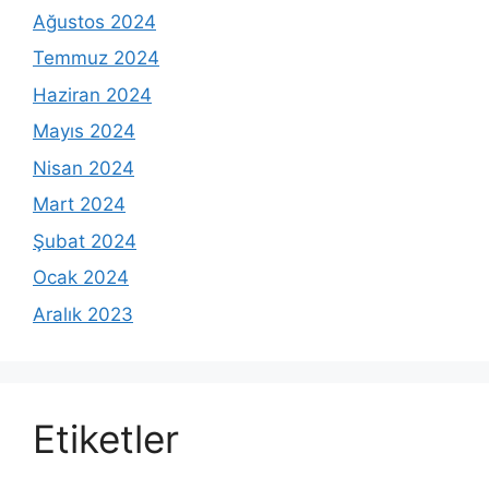
Ağustos 2024
Temmuz 2024
Haziran 2024
Mayıs 2024
Nisan 2024
Mart 2024
Şubat 2024
Ocak 2024
Aralık 2023
Etiketler