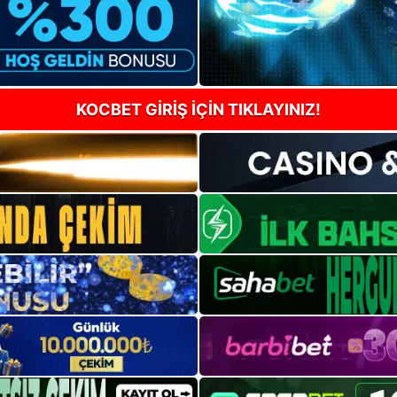
KOCBET GİRİŞ İÇİN TIKLAYINIZ!