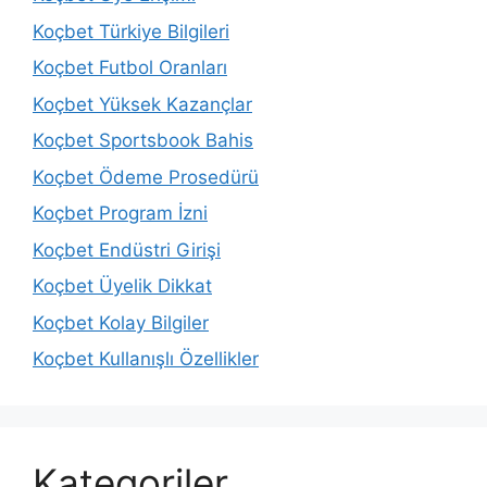
Koçbet Türkiye Bilgileri
Koçbet Futbol Oranları
Koçbet Yüksek Kazançlar
Koçbet Sportsbook Bahis
Koçbet Ödeme Prosedürü
Koçbet Program İzni
Koçbet Endüstri Girişi
Koçbet Üyelik Dikkat
Koçbet Kolay Bilgiler
Koçbet Kullanışlı Özellikler
Kategoriler