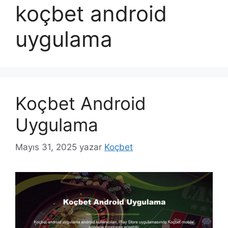
koçbet android
uygulama
Koçbet Android
Uygulama
Mayıs 31, 2025
yazar
Koçbet