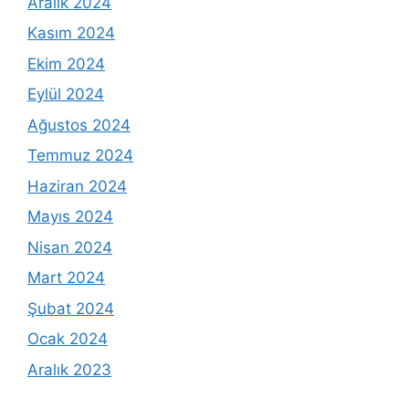
Aralık 2024
Kasım 2024
Ekim 2024
Eylül 2024
Ağustos 2024
Temmuz 2024
Haziran 2024
Mayıs 2024
Nisan 2024
Mart 2024
Şubat 2024
Ocak 2024
Aralık 2023