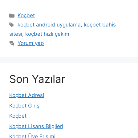
Kategoriler
Koçbet
Etiketler
koçbet android uygulama
,
koçbet bahis
sitesi
,
koçbet hızlı çekim
Yorum yap
Son Yazılar
Koçbet Adresi
Koçbet Giriş
Koçbet
Koçbet Lisans Bilgileri
Koçbet Üye Erişimi