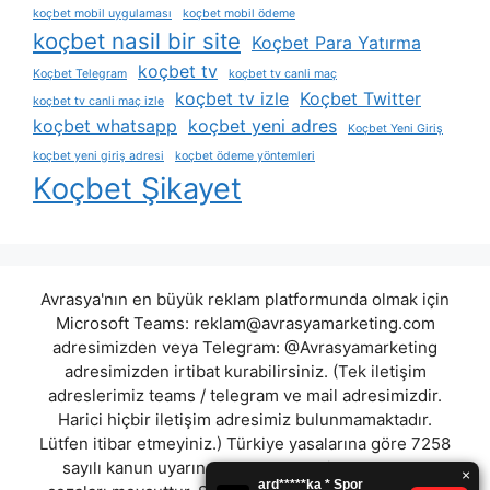
koçbet mobil uygulaması
koçbet mobil ödeme
koçbet nasil bir site
Koçbet Para Yatırma
koçbet tv
Koçbet Telegram
koçbet tv canli maç
koçbet tv izle
Koçbet Twitter
koçbet tv canli maç izle
koçbet whatsapp
koçbet yeni adres
Koçbet Yeni Giriş
koçbet yeni giriş adresi
koçbet ödeme yöntemleri
Koçbet Şikayet
Avrasya'nın en büyük reklam platformunda olmak için
Microsoft Teams:
reklam@avrasyamarketing.com
adresimizden veya Telegram: @Avrasyamarketing
adresimizden irtibat kurabilirsiniz. (Tek iletişim
adreslerimiz teams / telegram ve mail adresimizdir.
Harici hiçbir iletişim adresimiz bulunmamaktadır.
Lütfen itibar etmeyiniz.) Türkiye yasalarına göre 7258
sayılı kanun uyarınca yasa dışı bahis oynamanın