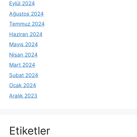
Eylül 2024
Ağustos 2024
Temmuz 2024
Haziran 2024
Mayıs 2024
Nisan 2024
Mart 2024
Şubat 2024
Ocak 2024
Aralık 2023
Etiketler