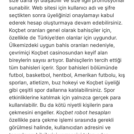
size daha iyi ulaşabilir ve size ilgili promosyonlar
sunabilir. Web sitesi için kullanıcı adı ve şifre
seçtikten sonra üyeliğinizi onaylamayı kabul
ederek hesap oluşturmaya devam edebilirsiniz.
Koçbet oranları genel olarak bahisçiler için,
özellikle de Türkiye’den olanlar için uygundur.
Ülkemizdeki uygun bahis oranları nedeniyle,
çevrimiçi Koçbet casinosundan keyif alan
bireylerin sayısı artıyor. Bahisçilerin tercih ettiği
tüm bahisleri içerir. Spor bahisleri bölümünde
futbol, ​​basketbol, ​​hentbol, ​​Amerikan futbolu, kış
sporları, atletizm, buz hokeyi ve Koçbet üyeliği
gibi çeşitli spor dallarına katılabilirsiniz. Spor
etkinliklerine katılmak için yalnızca gerçek para
kullanılabilir. Bu da kötü niyetli kişilerin para
çekmesini engeller.
Koçbet robot hesapları
özellikle para çekme işlemi sırasında gerekli
görülmesi halinde, kullanıcıdan adresini ve