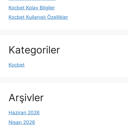
Koçbet Kolay Bilgiler
Koçbet Kullanışlı Özellikler
Kategoriler
Koçbet
Arşivler
Haziran 2026
Nisan 2026