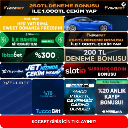
×
KOCBET GİRİŞ İÇİN TIKLAYINIZ!