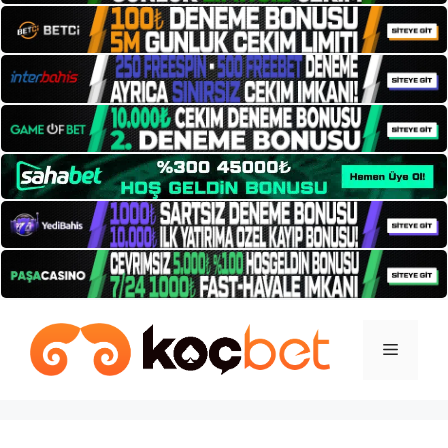
İçeriğe
atla
Menü