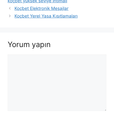
koçbet yüksek seviye i̇htimali
Koçbet Elektronik Mesajlar
Koçbet Yerel Yasa Kısıtlamaları
Yorum yapın
Yorum