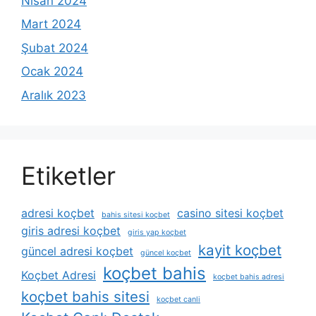
Nisan 2024
Mart 2024
Şubat 2024
Ocak 2024
Aralık 2023
Etiketler
adresi koçbet
casino sitesi koçbet
bahis sitesi koçbet
giris adresi koçbet
giris yap koçbet
kayit koçbet
güncel adresi koçbet
güncel koçbet
koçbet bahis
Koçbet Adresi
koçbet bahis adresi
koçbet bahis sitesi
koçbet canli