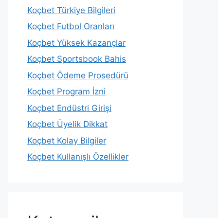
Koçbet Türkiye Bilgileri
Koçbet Futbol Oranları
Koçbet Yüksek Kazançlar
Koçbet Sportsbook Bahis
Koçbet Ödeme Prosedürü
Koçbet Program İzni
Koçbet Endüstri Girişi
Koçbet Üyelik Dikkat
Koçbet Kolay Bilgiler
Koçbet Kullanışlı Özellikler