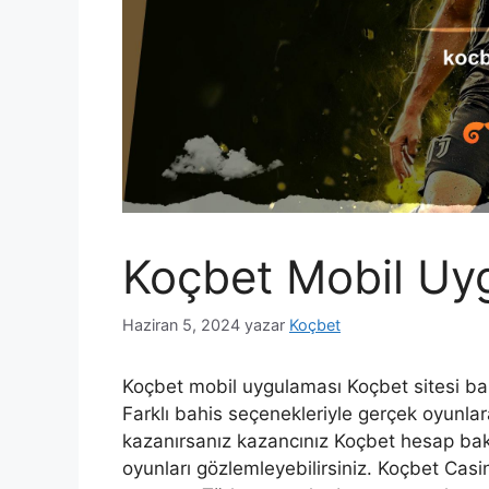
Koçbet Mobil Uy
Haziran 5, 2024
yazar
Koçbet
Koçbet mobil uygulaması Koçbet sitesi bahi
Farklı bahis seçenekleriyle gerçek oyunlar
kazanırsanız kazancınız Koçbet hesap baki
oyunları gözlemleyebilirsiniz. Koçbet Casin